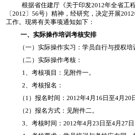
根据省住建厅《关于印发
2012
年全省工
〔
2012
〕
56
号
）精神，经研究，决定开展
2012
工作。现将有关事项通知如下：
一、实际操作培训考核安排
（一）实际操作实习：学员自行与授权培
（二）实际操作考核：
1
、考核项目：见附件一。
2
、考核报名：
（
1
）报名时间：
2012
年
4
月
16
日至
4
月
20
（
2
）报名方式：见附件二。
3
、考核时间：
2012
年
4
月
23
日至
4
月
27
日