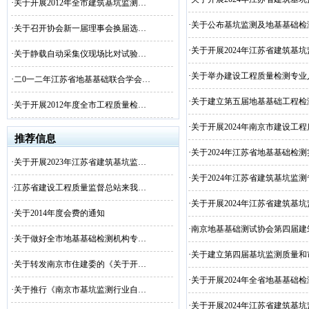
·
关于开展2012年全市建筑基坑监测…
·
关于公布基坑监测及地基基础检
·
关于召开协会新一届理事会换届选…
·
关于开展2024年江苏省建筑基
·
关于静载自动采集仪现场比对试验…
·
关于举办建设工程质量检测专业
·
二0一二年江苏省地基基础联合学会…
·
关于建立第五届地基基础工程检
·
关于开展2012年度全市工程质量检…
·
关于开展2024年南京市建设工程
推荐信息
·
关于2024年江苏省地基基础检
·
关于开展2023年江苏省建筑基坑监…
·
关于2024年江苏省建筑基坑监
·
江苏省建设工程质量监督总站来我…
·
关于开展2024年江苏省建筑基
·
关于2014年度会费的通知
·
南京地基基础测试协会第四届建
·
关于做好全市地基基础检测机构专…
·
关于建立第四届基坑监测质量和
·
关于转发南京市住建委的《关于开…
·
关于开展2024年全省地基基础
·
关于推行《南京市基坑监测行业自…
·
关于开展2024年江苏省建筑基